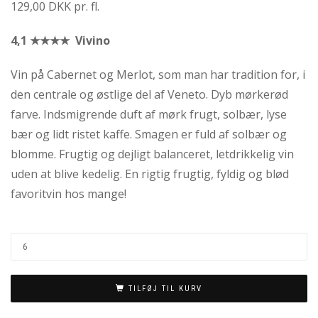
129,00 DKK pr. fl.
4,1 ★★★★ Vivino
Vin på Cabernet og Merlot, som man har tradition for, i
den centrale og østlige del af Veneto. Dyb mørkerød
farve. Indsmigrende duft af mørk frugt, solbær, lyse
bær og lidt ristet kaffe. Smagen er fuld af solbær og
blomme. Frugtig og dejligt balanceret, letdrikkelig vin
uden at blive kedelig. En rigtig frugtig, fyldig og blød
favoritvin hos mange!
TILFØJ TIL KURV