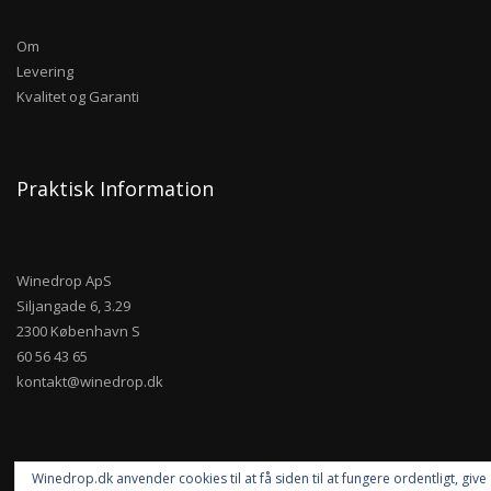
Om
Levering
Kvalitet og Garanti
Praktisk Information
Winedrop ApS
Siljangade 6, 3.29
2300 København S
60 56 43 65
kontakt@winedrop.dk
Winedrop.dk anvender cookies til at få siden til at fungere ordentligt, give