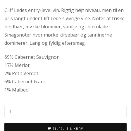
Cliff Ledes entry-level vin. Rigtig højt niveau, men til en
pris langt under Cliff Lede´s øvrige vine. Noter af friske
hindbær, mørke blommer, vanilje og chokolade.
Smagsnoter hvor mørke kirsebær og tanninerne
dominerer. Lang og fyldig eftersmag.
69% Cabernet Sauvignon
17% Merlot
7% Petit Verdot
6% Cabernet Franc
1% Malbec
TILFØJ TIL KURV