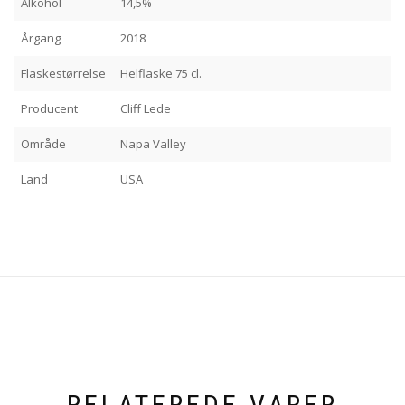
Alkohol
14,5%
Årgang
2018
Flaskestørrelse
Helflaske 75 cl.
Producent
Cliff Lede
Område
Napa Valley
Land
USA
RELATEREDE VARER