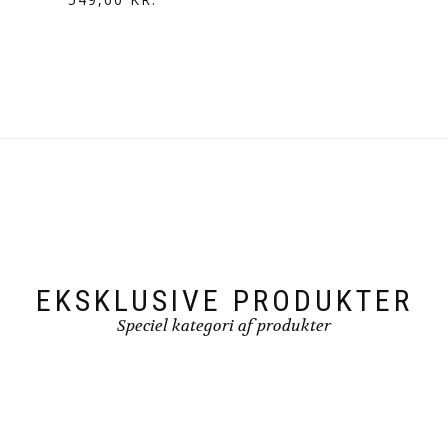
oprindelige
aktuelle
pris
pris
var:
er:
666,00 kr..
549,00 kr..
EKSKLUSIVE PRODUKTER
Speciel kategori af produkter