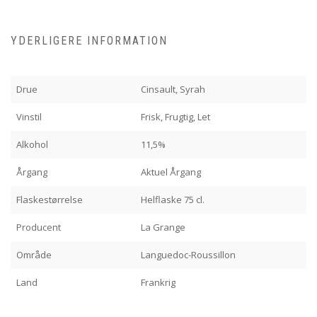
YDERLIGERE INFORMATION
Drue
Cinsault, Syrah
Vinstil
Frisk, Frugtig, Let
Alkohol
11,5%
Årgang
Aktuel Årgang
Flaskestørrelse
Helflaske 75 cl.
Producent
La Grange
Område
Languedoc-Roussillon
Land
Frankrig