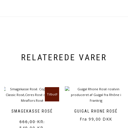
RELATEREDE VARER
Tilbud!
SMAGEKASSE ROSÉ
GUIGAL RHONE ROSÉ
Fra 99,00 DKK
Den
Den
666,00
KR.
549,00
KR.