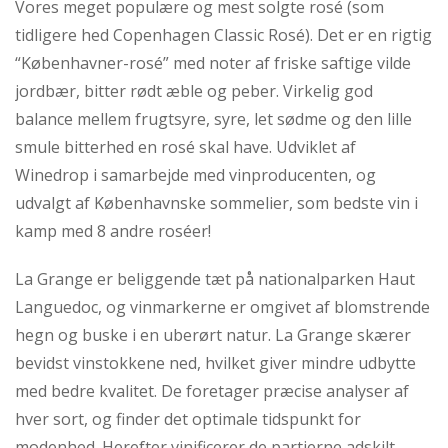
Vores meget populære og mest solgte rosé (som
tidligere hed Copenhagen Classic Rosé). Det er en rigtig
“Københavner-rosé” med noter af friske saftige vilde
jordbær, bitter rødt æble og peber. Virkelig god
balance mellem frugtsyre, syre, let sødme og den lille
smule bitterhed en rosé skal have. Udviklet af
Winedrop i samarbejde med vinproducenten, og
udvalgt af Københavnske sommelier, som bedste vin i
kamp med 8 andre roséer!
La Grange er beliggende tæt på nationalparken Haut
Languedoc, og vinmarkerne er omgivet af blomstrende
hegn og buske i en uberørt natur. La Grange skærer
bevidst vinstokkene ned, hvilket giver mindre udbytte
med bedre kvalitet. De foretager præcise analyser af
hver sort, og finder det optimale tidspunkt for
modenhed. Herefter vinificerer de partierne adskilt,