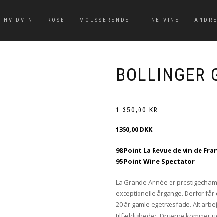
HVIDVIN
ROSÉ
MOUSSERENDE
FINE VINE
ANDRE
BOLLINGER 
1.350,00
KR.
1350,00 DKK
98 Point La Revue de vin de Fra
95 Point Wine Spectator
La Grande Année er prestigechamp
exceptionelle årgange. Derfor får 
20 år gamle egetræsfade. Alt arbej
tilfældigheder. Druerne kommer u