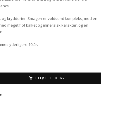
lancs.
ugt og krydderier. Smagen er voldsomt kompleks, med en
 med meget flot kalket og mineralsk karakter, og en
r!
mes yderligere 10 år.
TILFØJ TIL KURV
de