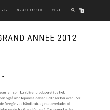
 VINE
SMAGEKASSER
EVENTS
0
GRAND ANNEE 2012
nce
agnen, som kun bliver produceret i de helt
den også altid topanmeldelser. Bollinger har over 3.500
de foregår ved håndkraft, og intet overlades til
delukkende fra Grand Cru og 1. Cru vinmarker fra