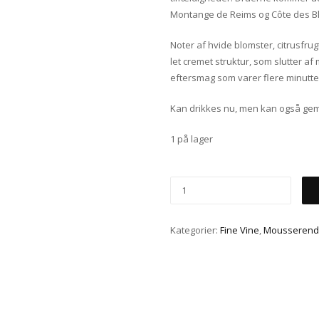
Montange de Reims og Côte des B
Noter af hvide blomster, citrusfr
let cremet struktur, som slutter af
eftersmag som varer flere minutte
Kan drikkes nu, men kan også gem
1 på lager
Kategorier:
Fine Vine
,
Mousseren