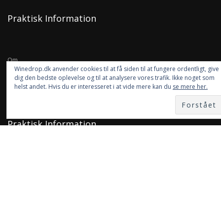
Praktisk Information
Om
Winedrop.dk anvender cookies til at få siden til at fungere ordentligt, give
Levering
dig den bedste oplevelse og til at analysere vores trafik. Ikke noget som
Kvalitet og Garanti
helst andet. Hvis du er interesseret i at vide mere kan du
se mere her.
Praktisk Information
Winedrop ApS
Siljangade 6, 3.29
2300 København S
60 56 43 65
kontakt@winedrop.dk